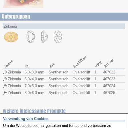
Untergruppen
Zirkonia
Schliffart
Art.-Nr.
Name
VPE
Art
Ø
Zirkonia
5,0x​3,0 mm
Synthetisch
Ovalschliff
1
467022
Zirkonia
6,0x​4,0 mm
Synthetisch
Ovalschliff
1
467023
Zirkonia
7,0x​5,0 mm
Synthetisch
Ovalschliff
1
467024
Zirkonia
8,0x​6,0 mm
Synthetisch
Ovalschliff
1
467025
weitere interessante Produkte
Verwendung von Cookies
Um die Webseite optimal gestalten und fortlaufend verbessern zu