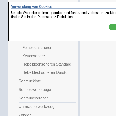
Perlfadenschere
Verwendung von Cookies
Um die Webseite optimal gestalten und fortlaufend verbessern zu kö
Perlfadenschere
finden Sie in den
Datenschutz-Richtlinien
.
Präzisionsschneider
Lotschere
Hartdrahtschneider
Feinblechscheren
Kettenschere
Hebelblechscheren Standard
Hebelblechscheren Durston
Schmucklote
Schneidwerkzeuge
Schraubendreher
Uhrmacherwerkzeug
Zangen