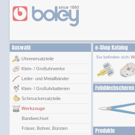
Auswahl
e-Shop Katalog
Sie befinden sich:
W
Uhrenersatzteile
Klein- / Großuhrwerke
Leder- und Metallbänder
Feinblechscheren
Klein- / Großuhrbatterien
Schmuckersatzteile
Werkzeuge
Bandwechsel
Fräser, Bohrer, Bürsten
Produkte