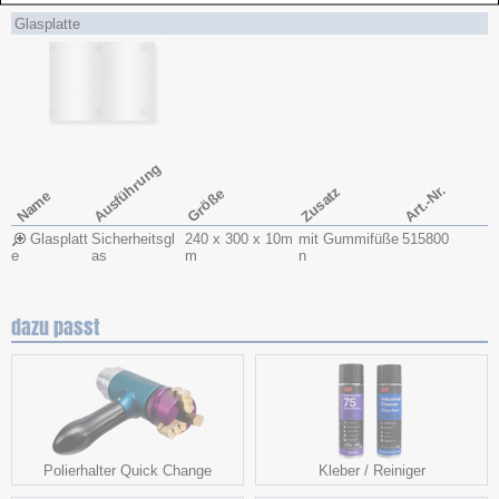
Glasplatte
Ausführung
Art.-Nr.
Zusatz
Größe
Name
Glasplatt
Sicherheitsgl
240 x 300 x 10m
mit Gummifüße
515800
e
as
m
n
dazu passt
Polierhalter Quick Change
Kleber / Reiniger