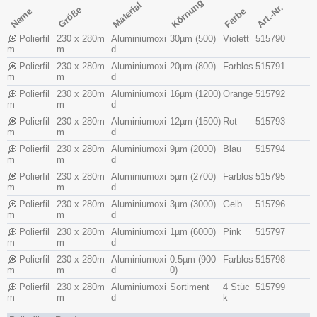
Körnung
Material
Art.-Nr.
Größe
Name
Farbe
Polierfil
230 x 280m
Aluminiumoxi
30µm (500)
Violett
515790
m
m
d
Polierfil
230 x 280m
Aluminiumoxi
20µm (800)
Farblos
515791
m
m
d
Polierfil
230 x 280m
Aluminiumoxi
16µm (1200)
Orange
515792
m
m
d
Polierfil
230 x 280m
Aluminiumoxi
12µm (1500)
Rot
515793
m
m
d
Polierfil
230 x 280m
Aluminiumoxi
9µm (2000)
Blau
515794
m
m
d
Polierfil
230 x 280m
Aluminiumoxi
5µm (2700)
Farblos
515795
m
m
d
Polierfil
230 x 280m
Aluminiumoxi
3µm (3000)
Gelb
515796
m
m
d
Polierfil
230 x 280m
Aluminiumoxi
1µm (6000)
Pink
515797
m
m
d
Polierfil
230 x 280m
Aluminiumoxi
0.5µm (900
Farblos
515798
m
m
d
0)
Polierfil
230 x 280m
Aluminiumoxi
Sortiment
4 Stüc
515799
m
m
d
k