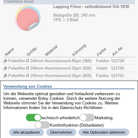
Polierfilme Rund
Lapping Filme - selbstklebend SIA 5930
Blattgröße (Ø): 240 mm
VPE = 3 Blatt
Körnung
Material
Art.-Nr.
Größe
Name
Farbe
Polierfilm
Ø 240mm
Aluminiumoxid
40µm (360)
Farblos
515759
Polierfilm
Ø 240mm
Aluminiumoxid
30µm (500)
Violett
515760
Polierfilm
Ø 240mm
Aluminiumoxid
20µm (800)
Farblos
515761
Polierfilm
Ø 240mm
Aluminiumoxid
16µm (1200)
Orange
515762
Verwendung von Cookies
Polierfilm
Ø 240mm
Aluminiumoxid
12µm (1500)
Rot
515763
Um die Webseite optimal gestalten und fortlaufend verbessern zu
Polierfilm
Ø 240mm
Aluminiumoxid
9µm (2000)
Blau
515764
können, verwendet Boley Cookies. Durch die weitere Nutzung der
Webseite stimmen Sie der Verwendung von Cookies zu. Weitere
Polierfilm
Ø 240mm
Aluminiumoxid
5µm (2700)
Farblos
515765
Informationen finden Sie in den
Datenschutz-Richtlinien
.
Polierfilm
Ø 240mm
Aluminiumoxid
3µm (3000)
Gelb
515766
technisch erforderlich
Marketing
Polierfilm
Ø 240mm
Aluminiumoxid
1µm (6000)
Pink
515767
Komfortfunktion (Drittanbieter)
Polierfilm
Ø 240mm
Aluminiumoxid
0.5µm (9000)
Farblos
515768
Alle akzeptieren
Übernehmen
Alle Optionalen ablehnen
Polierfilm
Ø 240mm
Aluminiumoxid
Sortiment
4 Stück
515699