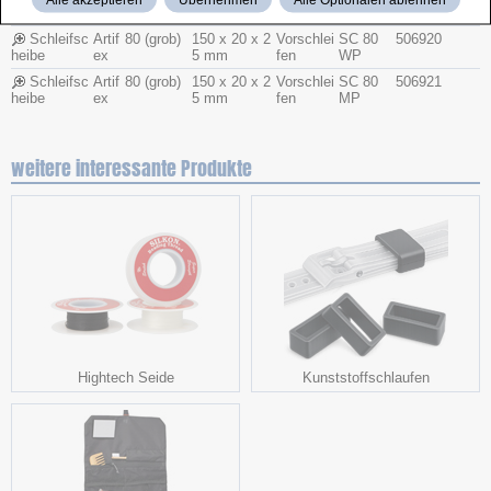
heibe
ex
l)
5 mm
fen
MP
Schleifsc
Artif
80 (grob)
150 x 20 x 2
Vorschlei
SC 80
506920
heibe
ex
5 mm
fen
WP
Schleifsc
Artif
80 (grob)
150 x 20 x 2
Vorschlei
SC 80
506921
heibe
ex
5 mm
fen
MP
weitere interessante Produkte
Hightech Seide
Kunststoffschlaufen