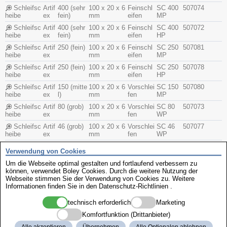
Schleifsc
Artif
400 (sehr
100 x 20 x 6
Feinschl
SC 400
507074
heibe
ex
fein)
mm
eifen
MP
Schleifsc
Artif
400 (sehr
100 x 20 x 6
Feinschl
SC 400
507072
heibe
ex
fein)
mm
eifen
HP
Schleifsc
Artif
250 (fein)
100 x 20 x 6
Feinschl
SC 250
507081
heibe
ex
mm
eifen
MP
Schleifsc
Artif
250 (fein)
100 x 20 x 6
Feinschl
SC 250
507078
heibe
ex
mm
eifen
HP
Schleifsc
Artif
150 (mitte
100 x 20 x 6
Vorschlei
SC 150
507080
heibe
ex
l)
mm
fen
MP
Schleifsc
Artif
80 (grob)
100 x 20 x 6
Vorschlei
SC 80
507073
heibe
ex
mm
fen
WP
Schleifsc
Artif
46 (grob)
100 x 20 x 6
Vorschlei
SC 46
507077
heibe
ex
mm
fen
WP
Schleifsc
Artif
46 (grob)
100 x 20 x 6
Vorschlei
SC 46
507084
Verwendung von Cookies
heibe
ex
mm
fen
MP
Um die Webseite optimal gestalten und fortlaufend verbessern zu
Schleifsc
Artif
400 (sehr
150 x 20 x 2
Feinschl
SC 400
506927
können, verwendet Boley Cookies. Durch die weitere Nutzung der
heibe
ex
fein)
5 mm
eifen
MP
Webseite stimmen Sie der Verwendung von Cookies zu. Weitere
Informationen finden Sie in den
Schleifsc
Artif
400 (sehr
150 x 20 x 2
Datenschutz-Richtlinien
Feinschl
SC 400
.
506926
heibe
ex
fein)
5 mm
eifen
HP
technisch erforderlich
Marketing
Schleifsc
Artif
150 (mitte
150 x 20 x 2
Vorschlei
SC 150
506922
heibe
ex
l)
5 mm
fen
WP
Komfortfunktion (Drittanbieter)
Schleifsc
Artif
150 (mitte
150 x 20 x 2
Vorschlei
SC 150
506923
Alle akzeptieren
Übernehmen
Alle Optionalen ablehnen