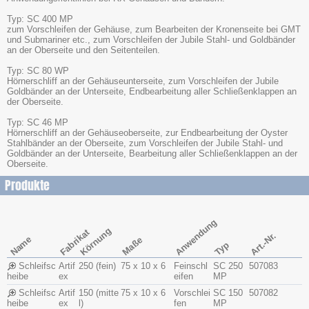
Typ: SC 400 MP
zum Vorschleifen der Gehäuse, zum Bearbeiten der Kronenseite bei GMT
und Submariner etc., zum Vorschleifen der Jubile Stahl- und Goldbänder
an der Oberseite und den Seitenteilen.
Typ: SC 80 WP
Hörnerschliff an der Gehäuseunterseite, zum Vorschleifen der Jubile
Goldbänder an der Unterseite, Endbearbeitung aller Schließenklappen an
der Oberseite.
Typ: SC 46 MP
Hörnerschliff an der Gehäuseoberseite, zur Endbearbeitung der Oyster
Stahlbänder an der Oberseite, zum Vorschleifen der Jubile Stahl- und
Goldbänder an der Unterseite, Bearbeitung aller Schließenklappen an der
Oberseite.
Produkte
Anwendung
Körnung
Fabrikat
Art.-Nr.
Name
Maße
Typ
Schleifsc
Artif
250 (fein)
75 x 10 x 6
Feinschl
SC 250
507083
heibe
ex
eifen
MP
Schleifsc
Artif
150 (mitte
75 x 10 x 6
Vorschlei
SC 150
507082
heibe
ex
l)
fen
MP