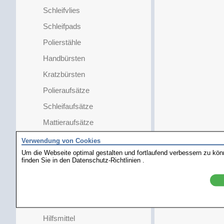
Schleifvlies
Schleifpads
Polierstähle
Handbürsten
Kratzbürsten
Polieraufsätze
Schleifaufsätze
Mattieraufsätze
Artifex
Verwendung von Cookies
Um die Webseite optimal gestalten und fortlaufend verbessern zu kö
Polier-/ Schleifmittel
finden Sie in den
Datenschutz-Richtlinien
.
Poliertücher
Abdeckbänder
Polierhalter
Hilfsmittel