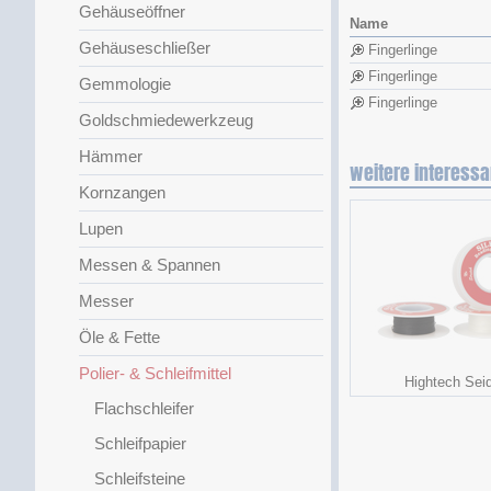
Gehäuseöffner
Name
Gehäuseschließer
Fingerlinge
Fingerlinge
Gemmologie
Fingerlinge
Goldschmiedewerkzeug
Hämmer
weitere interessa
Kornzangen
Lupen
Messen & Spannen
Messer
Öle & Fette
Polier- & Schleifmittel
Hightech Sei
Flachschleifer
Schleifpapier
Schleifsteine