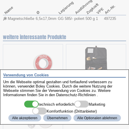
Ausführung
Legierung
Zugkraft
Art.-Nr.
Name
VPE
Ø
Magnetschließe
6,5x​17,0mm
GG 585/-
poliert
500 g
1
497235
weitere interessante Produkte
Verwendung von Cookies
Um die Webseite optimal gestalten und fortlaufend verbessern zu
können, verwendet Boley Cookies. Durch die weitere Nutzung der
Webseite stimmen Sie der Verwendung von Cookies zu. Weitere
Hightech Seide
Kulturbeutel
Informationen finden Sie in den
Datenschutz-Richtlinien
.
technisch erforderlich
Marketing
Komfortfunktion (Drittanbieter)
Alle akzeptieren
Übernehmen
Alle Optionalen ablehnen