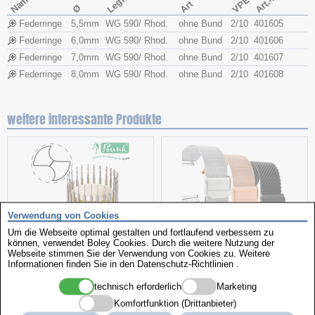
Art.-Nr.
Name
VPE
Art
Ø
Federringe
5,5mm
WG 590/ Rhod.
ohne Bund
2/10
401605
Federringe
6,0mm
WG 590/ Rhod.
ohne Bund
2/10
401606
Federringe
7,0mm
WG 590/ Rhod.
ohne Bund
2/10
401607
Federringe
8,0mm
WG 590/ Rhod.
ohne Bund
2/10
401608
weitere interessante Produkte
Verwendung von Cookies
Um die Webseite optimal gestalten und fortlaufend verbessern zu
können, verwendet Boley Cookies. Durch die weitere Nutzung der
Webseite stimmen Sie der Verwendung von Cookies zu. Weitere
Spiralbohrer
Milanaise
Informationen finden Sie in den
Datenschutz-Richtlinien
.
technisch erforderlich
Marketing
Komfortfunktion (Drittanbieter)