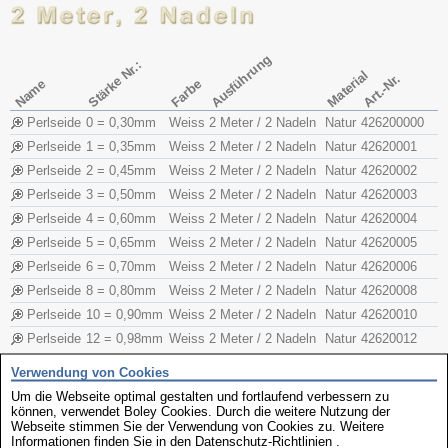
Ausführung
Stärke Nr.:
Material
Art.-Nr.
Name
Farbe
Perlseide
0 = 0,30mm
Weiss
2 Meter / 2 Nadeln
Natur
426200000
Perlseide
1 = 0,35mm
Weiss
2 Meter / 2 Nadeln
Natur
42620001
Perlseide
2 = 0,45mm
Weiss
2 Meter / 2 Nadeln
Natur
42620002
Perlseide
3 = 0,50mm
Weiss
2 Meter / 2 Nadeln
Natur
42620003
Perlseide
4 = 0,60mm
Weiss
2 Meter / 2 Nadeln
Natur
42620004
Perlseide
5 = 0,65mm
Weiss
2 Meter / 2 Nadeln
Natur
42620005
Perlseide
6 = 0,70mm
Weiss
2 Meter / 2 Nadeln
Natur
42620006
Perlseide
8 = 0,80mm
Weiss
2 Meter / 2 Nadeln
Natur
42620008
Perlseide
10 = 0,90mm
Weiss
2 Meter / 2 Nadeln
Natur
42620010
Perlseide
12 = 0,98mm
Weiss
2 Meter / 2 Nadeln
Natur
42620012
Verwendung von Cookies
Um die Webseite optimal gestalten und fortlaufend verbessern zu
dazu passt
können, verwendet Boley Cookies. Durch die weitere Nutzung der
Webseite stimmen Sie der Verwendung von Cookies zu. Weitere
Informationen finden Sie in den
Datenschutz-Richtlinien
.