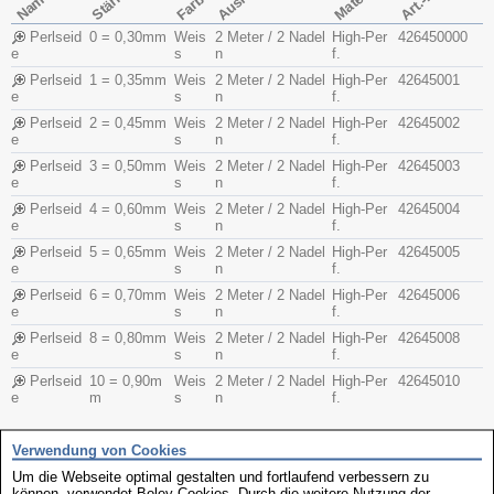
Art.-Nr.
Name
Farbe
Perlseid
0 = 0,30mm
Weis
2 Meter / 2 Nadel
High-Per
426450000
e
s
n
f.
Perlseid
1 = 0,35mm
Weis
2 Meter / 2 Nadel
High-Per
42645001
e
s
n
f.
Perlseid
2 = 0,45mm
Weis
2 Meter / 2 Nadel
High-Per
42645002
e
s
n
f.
Perlseid
3 = 0,50mm
Weis
2 Meter / 2 Nadel
High-Per
42645003
e
s
n
f.
Perlseid
4 = 0,60mm
Weis
2 Meter / 2 Nadel
High-Per
42645004
e
s
n
f.
Perlseid
5 = 0,65mm
Weis
2 Meter / 2 Nadel
High-Per
42645005
e
s
n
f.
Perlseid
6 = 0,70mm
Weis
2 Meter / 2 Nadel
High-Per
42645006
e
s
n
f.
Perlseid
8 = 0,80mm
Weis
2 Meter / 2 Nadel
High-Per
42645008
e
s
n
f.
Perlseid
10 = 0,90m
Weis
2 Meter / 2 Nadel
High-Per
42645010
e
m
s
n
f.
Verwendung von Cookies
weitere interessante Produkte
Um die Webseite optimal gestalten und fortlaufend verbessern zu
können, verwendet Boley Cookies. Durch die weitere Nutzung der