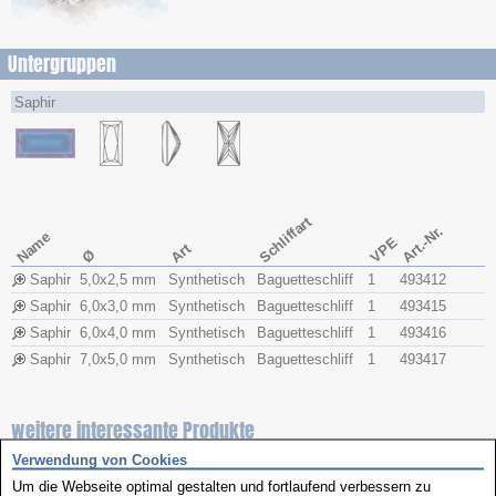
Untergruppen
Saphir
Schliffart
Art.-Nr.
Name
VPE
Art
Ø
Saphir
5,0x​2,5 mm
Synthetisch
Baguetteschliff
1
493412
Saphir
6,0x​3,0 mm
Synthetisch
Baguetteschliff
1
493415
Saphir
6,0x​4,0 mm
Synthetisch
Baguetteschliff
1
493416
Saphir
7,0x​5,0 mm
Synthetisch
Baguetteschliff
1
493417
weitere interessante Produkte
Verwendung von Cookies
Um die Webseite optimal gestalten und fortlaufend verbessern zu