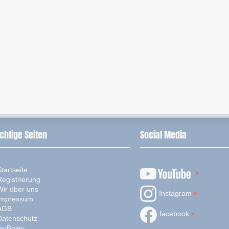
chtige Seiten
Social Media
tartseite
Registrierung
Wir über uns
Instagram
Impressum
AGB
facebook
Datenschutz
myBoley