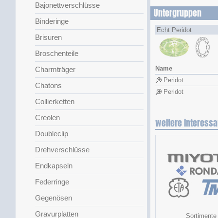
Bajonettverschlüsse
Untergruppen
Binderinge
Echt Peridot
Brisuren
Broschenteile
Name
Charmträger
Peridot
Chatons
Peridot
Collierketten
Creolen
weitere interessa
Doubleclip
Drehverschlüsse
Endkapseln
Federringe
Gegenösen
Gravurplatten
Sortimente