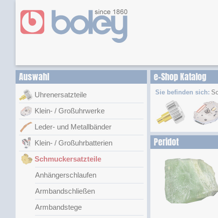
Auswahl
e-Shop Katalog
Sie befinden sich:
Sc
Uhrenersatzteile
Klein- / Großuhrwerke
Leder- und Metallbänder
Peridot
Klein- / Großuhrbatterien
Schmuckersatzteile
Anhängerschlaufen
Armbandschließen
Armbandstege