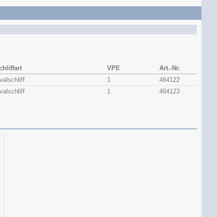
chliffart
VPE
Art.-Nr.
valschliff
1
464122
valschliff
1
464123