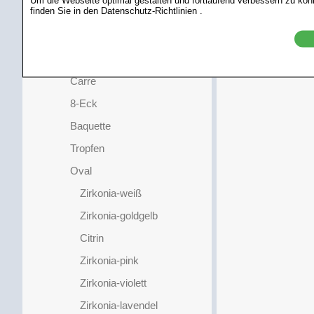
finden Sie in den
Datenschutz-Richtlinien
.
Steine/Kugeln
Steine Rund
Steine Form
Carre
8-Eck
Baquette
Tropfen
Oval
Zirkonia-weiß
Zirkonia-goldgelb
Citrin
Zirkonia-pink
Zirkonia-violett
Zirkonia-lavendel