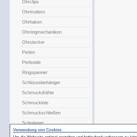
Ohrclips
Ohrmuttern
Ohrhaken
Ohrringmechaniken
Ohrstecker
Perlen
Perlseide
Ringspanner
Schlüsselanhänger
Schmuckdrähte
Schmucklote
Schmuckschließen
Schnäpper
Verwendung von Cookies
Sicherheitskettchen
Um die Webseite optimal gestalten und fortlaufend verbessern zu kö