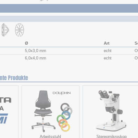
Ø
Art
S
5,0x​3,0 mm
echt
O
6,0x​4,0 mm
echt
O
nte Produkte
Arbeitsstuhl
Stereomikroskop