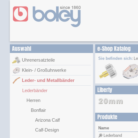
Auswahl
e-Shop Katalog
Sie befinden sich:
Le
Uhrenersatzteile
Klein- / Großuhrwerke
Leder- und Metallbänder
Liberty
Lederbänder
Herren
Bonflair
Produkte
Arizona Calf
Name
Calf-Design
Lederband