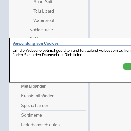
Sport Soft
Teju Lizard
Waterproof
NobleHouse
Di-Modell
Verwendung von Cookies
Extra Lang
Um die Webseite optimal gestalten und fortlaufend verbessern zu kö
finden Sie in den
Datenschutz-Richtlinien
.
Faltschließe
Damen
Kinder
Metallbänder
Kunststoffbänder
Spezialbänder
Sortimente
Lederbandschlaufen