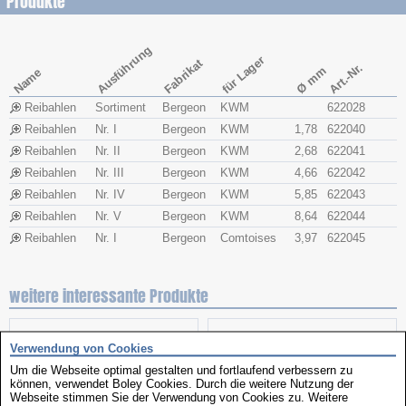
Produkte
Ausführung
für Lager
Fabrikat
Art.-Nr.
Ø mm
Name
Reibahlen
Sortiment
Bergeon
KWM
622028
Reibahlen
Nr. I
Bergeon
KWM
1,78
622040
Reibahlen
Nr. II
Bergeon
KWM
2,68
622041
Reibahlen
Nr. III
Bergeon
KWM
4,66
622042
Reibahlen
Nr. IV
Bergeon
KWM
5,85
622043
Reibahlen
Nr. V
Bergeon
KWM
8,64
622044
Reibahlen
Nr. I
Bergeon
Comtoises
3,97
622045
weitere interessante Produkte
Verwendung von Cookies
Um die Webseite optimal gestalten und fortlaufend verbessern zu
können, verwendet Boley Cookies. Durch die weitere Nutzung der
Webseite stimmen Sie der Verwendung von Cookies zu. Weitere