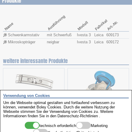
Produkte
Ausführung
Fabrikat
Art.-Nr.
Modell
Name
Schwenkarmstativ
mit Schwerfuß
Ivesta 3
Leica
609173
Mikroskopträger
neigbar
Ivesta 3
Leica
609172
weitere interessante Produkte
Verwendung von Cookies
Um die Webseite optimal gestalten und fortlaufend verbessern zu
können, verwendet Boley Cookies. Durch die weitere Nutzung der
Webseite stimmen Sie der Verwendung von Cookies zu. Weitere
Informationen finden Sie in den
Datenschutz-Richtlinien
.
Butterfly Schließen
Beizgerät
technisch erforderlich
Marketing