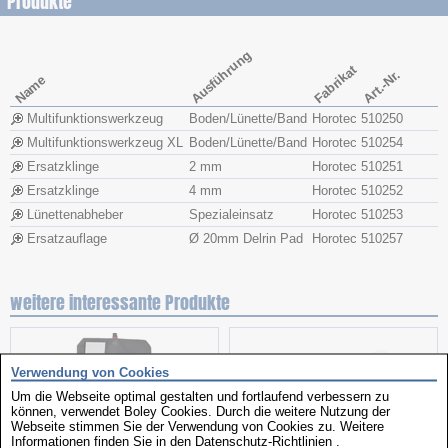
Produkte
Ausführung
Fabrikat
Art.-Nr.
Name
Multifunktionswerkzeug
Boden/Lünette/Band
Horotec
510250
Multifunktionswerkzeug XL
Boden/Lünette/Band
Horotec
510254
Ersatzklinge
2 mm
Horotec
510251
Ersatzklinge
4 mm
Horotec
510252
Lünettenabheber
Spezialeinsatz
Horotec
510253
Ersatzauflage
Ø 20mm Delrin Pad
Horotec
510257
weitere interessante Produkte
Verwendung von Cookies
Um die Webseite optimal gestalten und fortlaufend verbessern zu
können, verwendet Boley Cookies. Durch die weitere Nutzung der
Webseite stimmen Sie der Verwendung von Cookies zu. Weitere
Informationen finden Sie in den
Datenschutz-Richtlinien
.