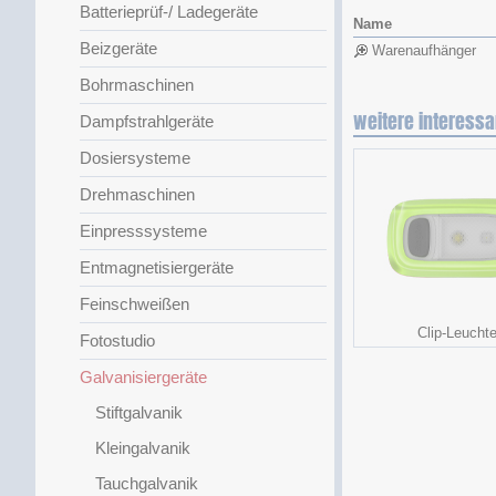
Batterieprüf-/ Ladegeräte
Name
Beizgeräte
Warenaufhänger
Bohrmaschinen
weitere interessa
Dampfstrahlgeräte
Dosiersysteme
Drehmaschinen
Einpresssysteme
Entmagnetisiergeräte
Feinschweißen
Clip-Leucht
Fotostudio
Galvanisiergeräte
Stiftgalvanik
Kleingalvanik
Tauchgalvanik