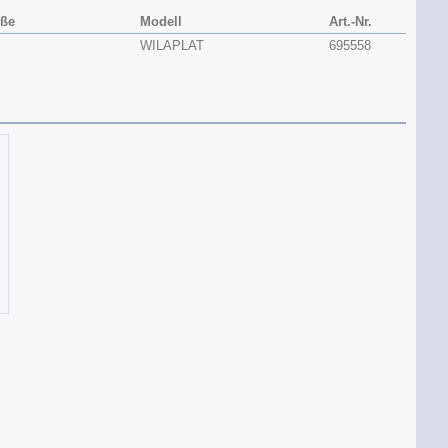
öße
Modell
Art.-Nr.
WILAPLAT
695558