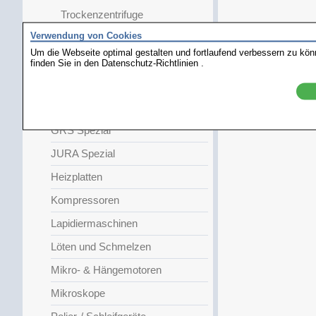
Trockenzentrifuge
Verwendung von Cookies
Arbeitsschutz
Um die Webseite optimal gestalten und fortlaufend verbessern zu kö
Gießen & Wachsen
finden Sie in den
Datenschutz-Richtlinien
.
Gold & Steinprüfgeräte
Graviermaschinen
GRS Spezial
JURA Spezial
Heizplatten
Kompressoren
Lapidiermaschinen
Löten und Schmelzen
Mikro- & Hängemotoren
Mikroskope