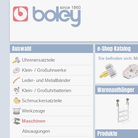
Auswahl
e-Shop Katalog
Sie befinden sich:
Ma
Uhrenersatzteile
Klein- / Großuhrwerke
Leder- und Metallbänder
Warenaufhänger
Klein- / Großuhrbatterien
Schmuckersatzteile
Werkzeuge
Maschinen
Absaugungen
Produkte