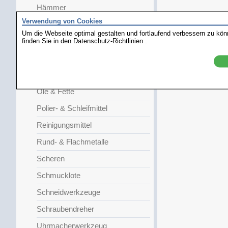
Hämmer
Verwendung von Cookies
Kornzangen
Um die Webseite optimal gestalten und fortlaufend verbessern zu kö
finden Sie in den
Lupen
Datenschutz-Richtlinien
.
Messen & Spannen
Messer
Öle & Fette
Polier- & Schleifmittel
Reinigungsmittel
Rund- & Flachmetalle
Scheren
Schmucklote
Schneidwerkzeuge
Schraubendreher
Uhrmacherwerkzeug