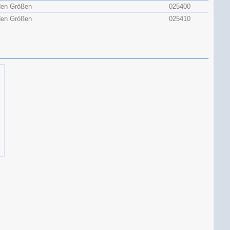
aden Größen
025400
aden Größen
025410