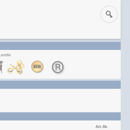
entille
Art.-Nr.