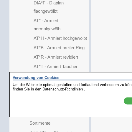
DIA*F - Diaplan
flachgewölbt
AT* - Armiert
normalgewölbt
AT*H - Armiert hochgewölbt
AT*B - Armiert breiter Ring
AT*R - Armiert revidiert
AT*T - Armiert Taucher
AT*L - Armiert mit Lupe
Verwendung von Cookies
Um die Webseite optimal gestalten und fortlaufend verbessern zu kö
YBO
finden Sie in den
Datenschutz-Richtlinien
.
YFO
Kunststoff-Spezial
Kunststoff-Glasplatten
Sortimente