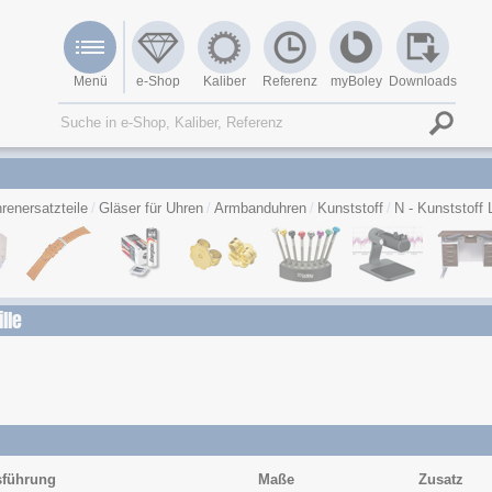
Menü
e-Shop
Kaliber
Referenz
myBoley
Downloads
renersatzteile
Gläser für Uhren
Armbanduhren
Kunststoff
N - Kunststoff L
ille
führung
Maße
Zusatz