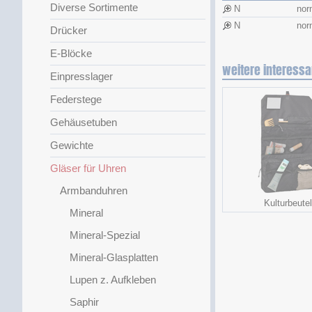
Diverse Sortimente
N
nor
N
nor
Drücker
E-Blöcke
weitere interessa
Einpresslager
Federstege
Gehäusetuben
Gewichte
Gläser für Uhren
Armbanduhren
Kulturbeutel
Mineral
Mineral-Spezial
Mineral-Glasplatten
Lupen z. Aufkleben
Saphir