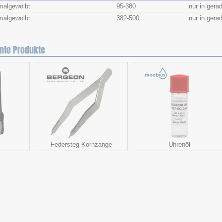
malgewölbt
95-380
nur in ger
malgewölbt
382-500
nur in ger
nte Produkte
Federsteg-Kornzange
Uhrenöl