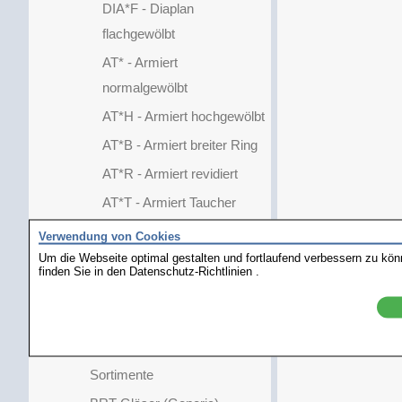
DIA*F - Diaplan
flachgewölbt
AT* - Armiert
normalgewölbt
AT*H - Armiert hochgewölbt
AT*B - Armiert breiter Ring
AT*R - Armiert revidiert
AT*T - Armiert Taucher
AT*L - Armiert mit Lupe
Verwendung von Cookies
Um die Webseite optimal gestalten und fortlaufend verbessern zu kö
YBO
finden Sie in den
Datenschutz-Richtlinien
.
YFO
Kunststoff-Spezial
Kunststoff-Glasplatten
Sortimente