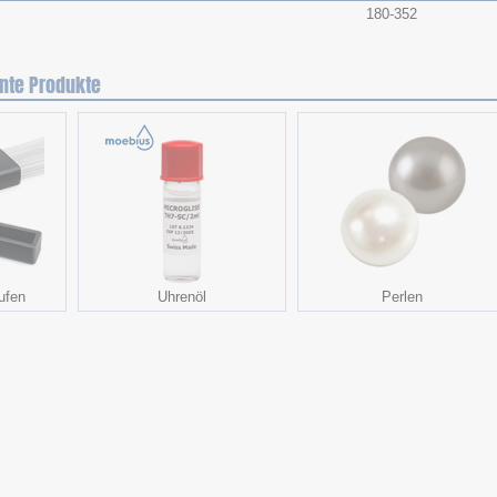
180-352
nte Produkte
ufen
Uhrenöl
Perlen