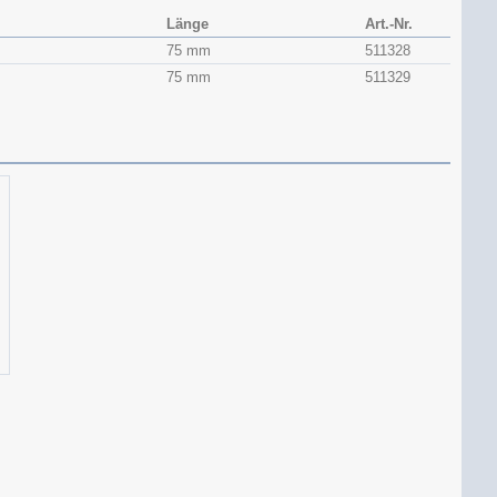
Länge
Art.-Nr.
75 mm
511328
75 mm
511329