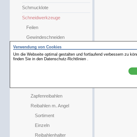
Schmucklote
Schneidwerkzeuge
Feilen
Gewindeschneiden
Verwendung von Cookies
Hohlschaber
Um die Webseite optimal gestalten und fortlaufend verbessern zu kö
Nadeln / Polierstähle
finden Sie in den
Datenschutz-Richtlinien
.
Sägen
Fräser und Senker
Reibahlen
Zapfenreibahlen
Reibahlen m. Angel
Sortiment
Einzeln
Reibahlenhalter