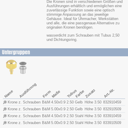
Die Kronen sind in verschiedenen Größen und
Ausführungen erhältlich und ermöglichen eine
zuverlässige Funktion sowie eine optisch
stimmige Anpassung an das jeweilige
Gehäuse. Ideal für Uhrmacher, Werkstätten
und alle, die eine passgenaue Alternative zu
originalen Kronen benötigen.
wasserdicht zum Schrauben mit Tubus 2,50
und Dichtungsring.
Untergruppen
Ausführung
Art.-Nr.
Zusatz
Tubus
Name
Farbe
Form
Maße
Krone
z. Schrauben
B&M
4.50x​0.9
2.50
Gelb
Höhe 3.50
832910459
Krone
z. Schrauben
B&M
5.00x​0.9
2.50
Gelb
Höhe 3.50
832910509
Krone
z. Schrauben
B&M
4.50x​0.9
2.50
Stahl
Höhe 3.50
833910459
Krone
z. Schrauben
B&M
5.00x​0.9
2.50
Stahl
Höhe 3.50
833910509