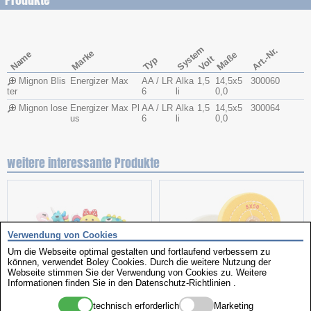
Produkte
System
Art.-Nr.
Marke
Name
Maße
Volt
Typ
Mignon Blis
Energizer Max
AA / LR
Alka
1,5
14,5x​5
300060
ter
6
li
0,0
Mignon lose
Energizer Max Pl
AA / LR
Alka
1,5
14,5x​5
300064
us
6
li
0,0
weitere interessante Produkte
Verwendung von Cookies
Um die Webseite optimal gestalten und fortlaufend verbessern zu
können, verwendet Boley Cookies. Durch die weitere Nutzung der
Webseite stimmen Sie der Verwendung von Cookies zu. Weitere
Informationen finden Sie in den
Datenschutz-Richtlinien
.
Aktionspaket
Polierscheiben
technisch erforderlich
Marketing