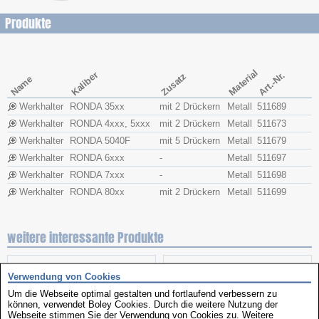
Produkte
Material
Kaliber
Art.-Nr.
Zusatz
Name
Werkhalter
RONDA 35xx
mit 2 Drückern
Metall
511689
Werkhalter
RONDA 4xxx, 5xxx
mit 2 Drückern
Metall
511673
Werkhalter
RONDA 5040F
mit 5 Drückern
Metall
511679
Werkhalter
RONDA 6xxx
-
Metall
511697
Werkhalter
RONDA 7xxx
-
Metall
511698
Werkhalter
RONDA 80xx
mit 2 Drückern
Metall
511699
weitere interessante Produkte
Verwendung von Cookies
Um die Webseite optimal gestalten und fortlaufend verbessern zu
können, verwendet Boley Cookies. Durch die weitere Nutzung der
Webseite stimmen Sie der Verwendung von Cookies zu. Weitere