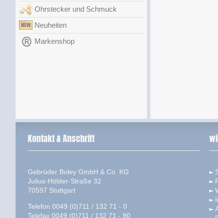
Ohrstecker und Schmuck
Neuheiten
Markenshop
Kontakt & Anschrift
wi
Gebrüder Boley GmbH & Co. KG
S
Julius-Hölder-Straße 32
70597 Stuttgart
Telefon 0049 (0)711 / 132 71 - 0
Telefax 0049 (0)711 / 132 71 - 90