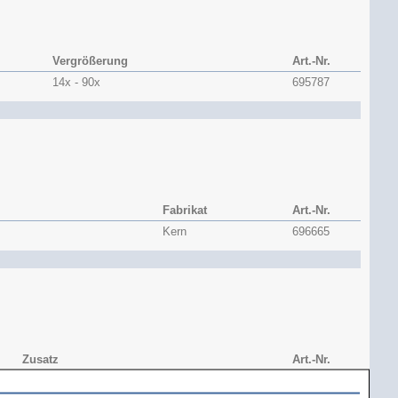
Vergrößerung
Art.-Nr.
14x - 90x
695787
Fabrikat
Art.-Nr.
Kern
696665
Zusatz
Art.-Nr.
mit integrierer Software
695819