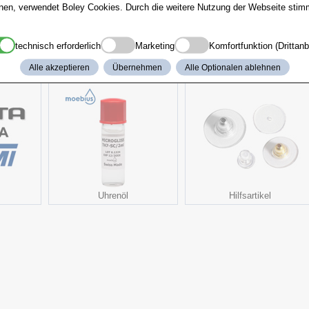
UHD-4K
HDMI / USB
nnen, verwendet Boley Cookies. Durch die weitere Nutzung der Webseite sti
0.45x
1/2" Kamera
technisch erforderlich
Marketing
Komfortfunktion (Drittanb
nte Produkte
Alle akzeptieren
Übernehmen
Alle Optionalen ablehnen
Uhrenöl
Hilfsartikel