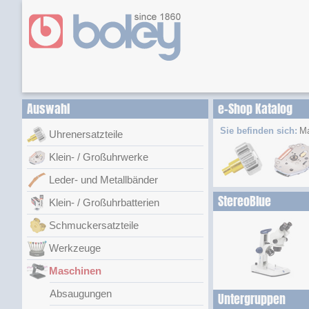
Auswahl
e-Shop Katalog
Sie befinden sich:
Ma
Uhrenersatzteile
Klein- / Großuhrwerke
Leder- und Metallbänder
StereoBlue
Klein- / Großuhrbatterien
Schmuckersatzteile
Werkzeuge
Maschinen
Absaugungen
Untergruppen