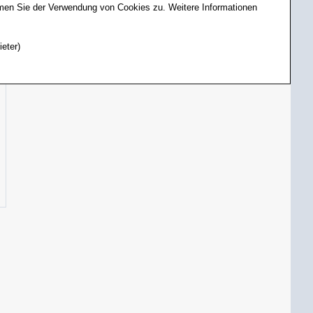
mit integrierer Software
696670
mmen Sie der Verwendung von Cookies zu. Weitere Informationen
695818
ieter)