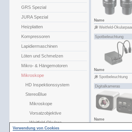
GRS Spezial
JURA Spezial
Name
Heizplatten
Weitfeld-Okularpaa
Kompressoren
Spotbeleuchtung
Lapidiermaschinen
Löten und Schmelzen
Mikro- & Hängemotoren
Name
Mikroskope
Spotbeleuchtung
HD Inspektionssystem
Digitalkameras
StereoBlue
Mikroskope
Vorsatzobjektive
Name
Weitfeld-Okulare
Mikroskopkamera
Verwendung von Cookies
Spotbeleuchtung