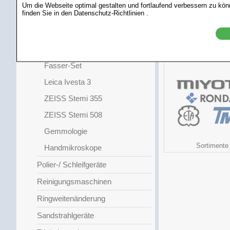
Mikroskopkamera
Um die Webseite optimal gestalten und fortlaufend verbessern zu kö
finden Sie in den
Datenschutz-Richtlinien
.
C-Mount Adapter
Digitalkameras
NexiusZoom
weitere interessa
GRS-Systeme
Fasser-Set
Leica Ivesta 3
ZEISS Stemi 355
ZEISS Stemi 508
Gemmologie
Sortimente
Handmikroskope
Polier-/ Schleifgeräte
Reinigungsmaschinen
Ringweitenänderung
Sandstrahlgeräte