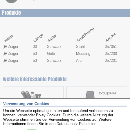
Produkte
Ausführung
Art.-Nr.
Länge
Name
Farbe
Zeiger
30
Schwarz
Stahl
057051
Zeiger
53
Gelb
Messing
057200
Zeiger
53
Schwarz
Alu
057201
weitere interessante Produkte
Verwendung von Cookies
Um die Webseite optimal gestalten und fortlaufend verbessern zu
können, verwendet Boley Cookies. Durch die weitere Nutzung der
Webseite stimmen Sie der Verwendung von Cookies zu. Weitere
Informationen finden Sie in den
Datenschutz-Richtlinien
.