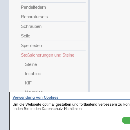
Pendelfedern
Reparatursets
Schrauben
Seile
Sperrfedern
Stoßsicherungen und Steine
Steine
Incabloc
KIF
Novodiac
Verwendung von Cookies
Divers A-Z
Um die Webseite optimal gestalten und fortlaufend verbessern zu kö
finden Sie in den
Datenschutz-Richtlinien
.
Bifora
Durowsing
Förster