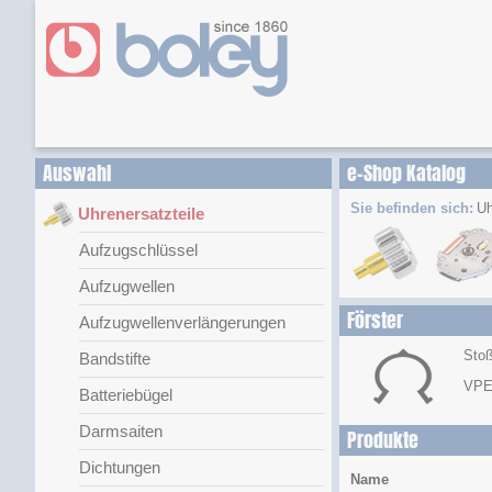
Auswahl
e-Shop Katalog
Sie befinden sich:
Uh
Uhrenersatzteile
Aufzugschlüssel
Aufzugwellen
Förster
Aufzugwellenverlängerungen
Stoß
Bandstifte
VPE
Batteriebügel
Darmsaiten
Produkte
Dichtungen
Name