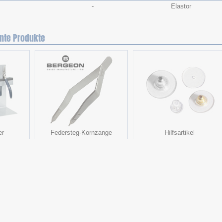
-
Elastor
nte Produkte
er
Federsteg-Kornzange
Hilfsartikel