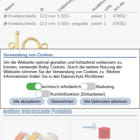
Ausführung
Legierung
Art.-Nr.
Name
VPE
Ø
Knebelschließe
12,0 mm
S 925/-
poliert
1
478052
Knebelschließe
12,0 mm
S 925/- vergoldet
poliert
1
478352
Verwendung von Cookies
Um die Webseite optimal gestalten und fortlaufend verbessern zu
können, verwendet Boley Cookies. Durch die weitere Nutzung der
Webseite stimmen Sie der Verwendung von Cookies zu. Weitere
Ausführung
Legierung
Informationen finden Sie in den
Datenschutz-Richtlinien
.
Art.-Nr.
Name
VPE
Ø
technisch erforderlich
Marketing
Knebelschließe
14,5 mm
S 925/-
poliert
1
478054
Komfortfunktion (Drittanbieter)
Alle akzeptieren
Übernehmen
Alle Optionalen ablehnen
weitere interessante Produkte