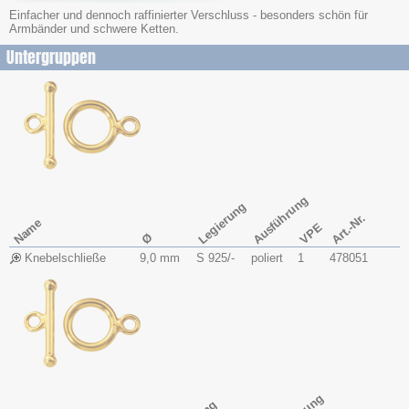
Einfacher und dennoch raffinierter Verschluss - besonders schön für
Armbänder und schwere Ketten.
Untergruppen
Ausführung
Legierung
Art.-Nr.
Name
VPE
Ø
Knebelschließe
9,0 mm
S 925/-
poliert
1
478051