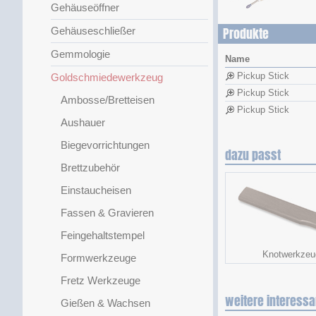
Gehäuseöffner
Gehäuseschließer
Produkte
Gemmologie
Name
Pickup Stick
Goldschmiedewerkzeug
Pickup Stick
Ambosse/Bretteisen
Pickup Stick
Aushauer
Biegevorrichtungen
dazu passt
Brettzubehör
Einstaucheisen
Fassen & Gravieren
Feingehaltstempel
Knotwerkzeu
Formwerkzeuge
Fretz Werkzeuge
weitere interessa
Gießen & Wachsen