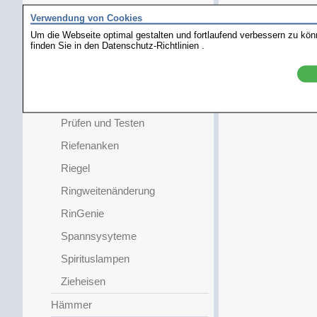
Knotwerkzeuge
Verwendung von Cookies
Perlsortierbretter
Um die Webseite optimal gestalten und fortlaufend verbessern zu kö
finden Sie in den
Datenschutz-Richtlinien
.
Raumschale
Steinheber
Scheren
Prüfen und Testen
Riefenanken
Riegel
Ringweitenänderung
RinGenie
Spannsysyteme
Spirituslampen
Zieheisen
Hämmer