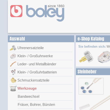
Auswahl
e-Shop Katalog
Sie befinden sich:
W
Uhrenersatzteile
Klein- / Großuhrwerke
Leder- und Metallbänder
Steinheber
Klein- / Großuhrbatterien
Schmuckersatzteile
Werkzeuge
Bandwechsel
Fräser, Bohrer, Bürsten