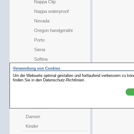
Nappa Clip
Nappa waterproof
Nevada
Oregon handgenäht
Porto
Siena
Softina
Verwendung von Cookies
Tiffany
Um die Webseite optimal gestalten und fortlaufend verbessern zu kö
Tivoli
finden Sie in den
Datenschutz-Richtlinien
.
Topas
Extra Lang
Faltschließe
Damen
Kinder