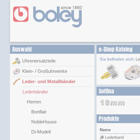
Auswahl
e-Shop Katalog
Sie befinden sich:
Le
Uhrenersatzteile
Klein- / Großuhrwerke
Leder- und Metallbänder
Softina
Lederbänder
Herren
Bonflair
Produkte
NobleHouse
Name
Di-Modell
Lederband