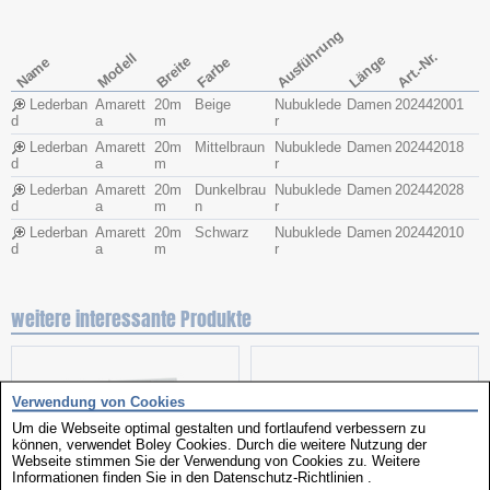
Ausführung
Art.-Nr.
Modell
Länge
Breite
Name
Farbe
Lederban
Amarett
20m
Beige
Nubuklede
Damen
202442001
d
a
m
r
Lederban
Amarett
20m
Mittelbraun
Nubuklede
Damen
202442018
d
a
m
r
Lederban
Amarett
20m
Dunkelbrau
Nubuklede
Damen
202442028
d
a
m
n
r
Lederban
Amarett
20m
Schwarz
Nubuklede
Damen
202442010
d
a
m
r
weitere interessante Produkte
Verwendung von Cookies
Um die Webseite optimal gestalten und fortlaufend verbessern zu
können, verwendet Boley Cookies. Durch die weitere Nutzung der
Webseite stimmen Sie der Verwendung von Cookies zu. Weitere
Informationen finden Sie in den
Datenschutz-Richtlinien
.