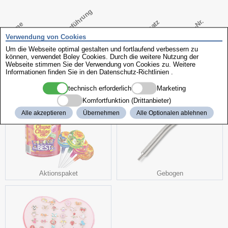
Ausführung
Art.-Nr.
Zusatz
Name
Verwendung von Cookies
Spektroskop
mit Wellenlängenskala
400-700 nm
696802
Um die Webseite optimal gestalten und fortlaufend verbessern zu
können, verwendet Boley Cookies. Durch die weitere Nutzung der
Webseite stimmen Sie der Verwendung von Cookies zu. Weitere
Informationen finden Sie in den
Datenschutz-Richtlinien
.
weitere interessante Produkte
technisch erforderlich
Marketing
Komfortfunktion (Drittanbieter)
Alle akzeptieren
Übernehmen
Alle Optionalen ablehnen
Aktionspaket
Gebogen