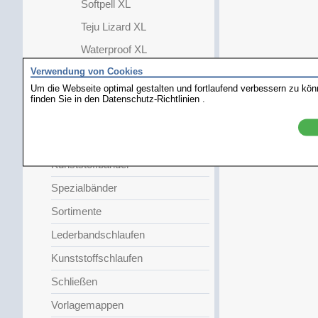
Softpell XL
Teju Lizard XL
Waterproof XL
Verwendung von Cookies
Faltschließe
Um die Webseite optimal gestalten und fortlaufend verbessern zu kö
Damen
finden Sie in den
Datenschutz-Richtlinien
.
Kinder
Metallbänder
Kunststoffbänder
Spezialbänder
Sortimente
Lederbandschlaufen
Kunststoffschlaufen
Schließen
Vorlagemappen