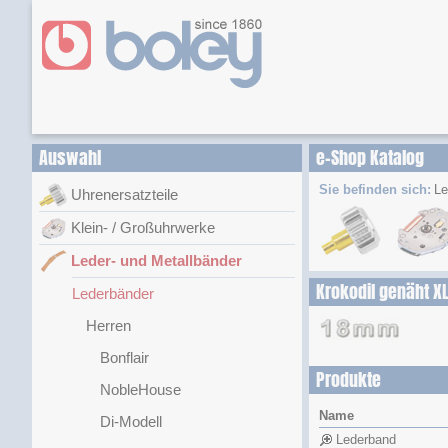
Auswahl
e-Shop Katalog
Sie befinden sich:
Le
Uhrenersatzteile
Klein- / Großuhrwerke
Leder- und Metallbänder
Krokodil genäht X
Lederbänder
Herren
Bonflair
Produkte
NobleHouse
Name
Di-Modell
Lederband