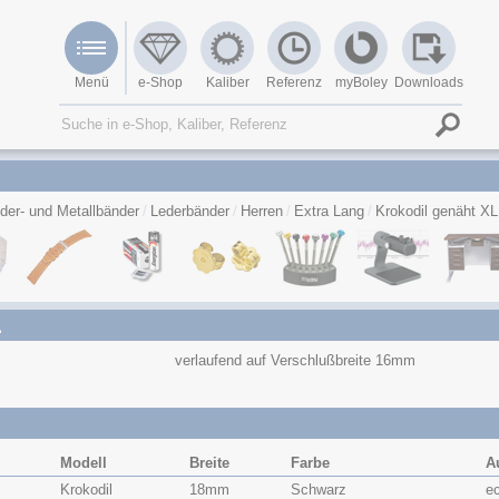
Menü
e-Shop
Kaliber
Referenz
myBoley
Downloads
der- und Metallbänder
Lederbänder
Herren
Extra Lang
Krokodil genäht XL
L
verlaufend auf Verschlußbreite 16mm
Modell
Breite
Farbe
A
Krokodil
18mm
Schwarz
e