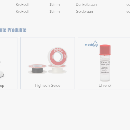
Krokodil
18mm
Dunkelbraun
e
Krokodil
18mm
Goldbraun
e
nte Produkte
kop
Hightech Seide
Uhrenöl