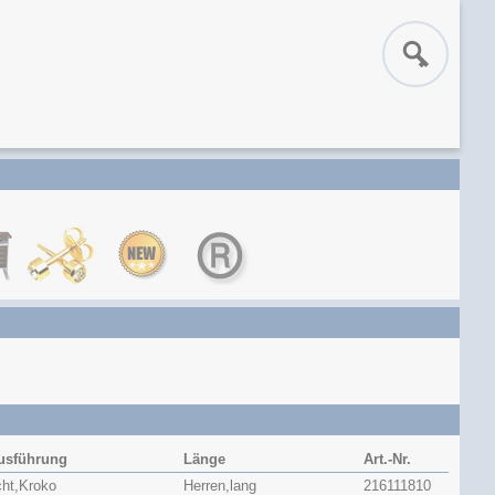
usführung
Länge
Art.-Nr.
cht,Kroko
Herren,lang
216111810