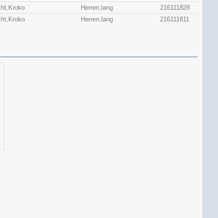
cht,Kroko
Herren,lang
216111828
cht,Kroko
Herren,lang
216111811