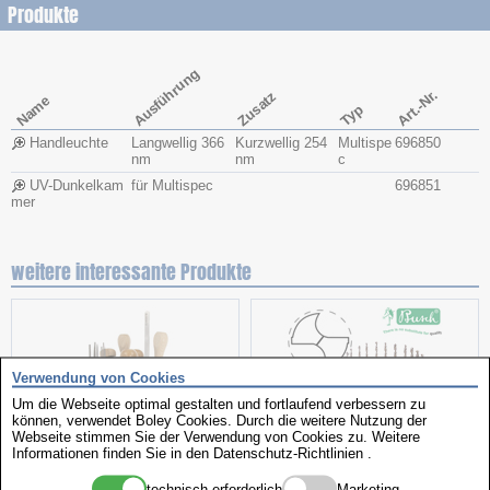
Produkte
Ausführung
Art.-Nr.
Zusatz
Name
Typ
Handleuchte
Langwellig 366
Kurzwellig 254
Multispe
696850
nm
nm
c
UV-Dunkelkam
für Multispec
696851
mer
weitere interessante Produkte
Verwendung von Cookies
Um die Webseite optimal gestalten und fortlaufend verbessern zu
können, verwendet Boley Cookies. Durch die weitere Nutzung der
Webseite stimmen Sie der Verwendung von Cookies zu. Weitere
Informationen finden Sie in den
Datenschutz-Richtlinien
.
Werkzeugständer Caddy
Spiralbohrer
technisch erforderlich
Marketing