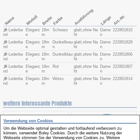
Ausführung
Art.-Nr.
Modell
Länge
Breite
Name
Farbe
Lederba
Eleganc
18m
Schwarz
glatt,ohne Na
Dame
222801810
nd
e
m
ht
n
Lederba
Eleganc
18m
Dunkelbrau
glatt,ohne Na
Dame
222801828
nd
e
m
n
ht
n
Lederba
Eleganc
18m
Dunkelblau
glatt,ohne Na
Dame
222801806
nd
e
m
ht
n
Lederba
Eleganc
18m
Rot
glatt,ohne Na
Dame
222801807
nd
e
m
ht
n
Lederba
Eleganc
18m
Weiss
glatt,ohne Na
Dame
222801814
nd
e
m
ht
n
weitere interessante Produkte
Verwendung von Cookies
Um die Webseite optimal gestalten und fortlaufend verbessern zu
können, verwendet Boley Cookies. Durch die weitere Nutzung der
Webseite stimmen Sie der Verwendung von Cookies zu. Weitere