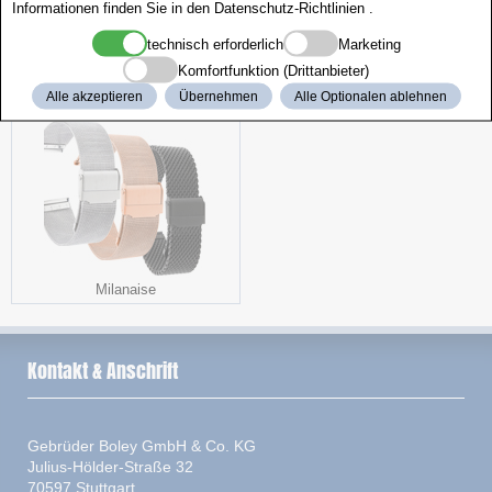
Informationen finden Sie in den
Datenschutz-Richtlinien
.
technisch erforderlich
Marketing
Komfortfunktion (Drittanbieter)
Polierscheiben
Beizgerät
Alle akzeptieren
Übernehmen
Alle Optionalen ablehnen
Milanaise
Kontakt & Anschrift
Gebrüder Boley GmbH & Co. KG
Julius-Hölder-Straße 32
70597 Stuttgart