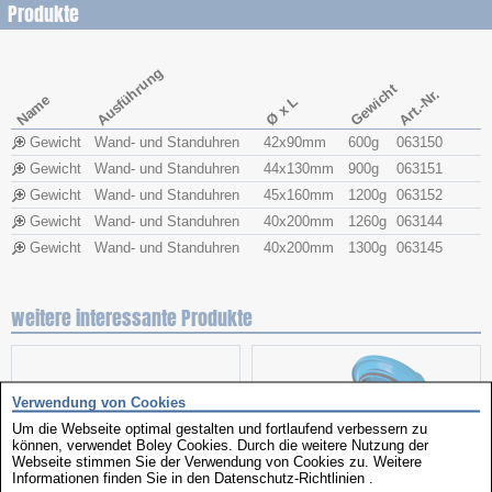
Produkte
Ausführung
Gewicht
Art.-Nr.
Name
Ø x L
Gewicht
Wand- und Standuhren
42x​90mm
600g
063150
Gewicht
Wand- und Standuhren
44x​130mm
900g
063151
Gewicht
Wand- und Standuhren
45x​160mm
1200g
063152
Gewicht
Wand- und Standuhren
40x​200mm
1260g
063144
Gewicht
Wand- und Standuhren
40x​200mm
1300g
063145
weitere interessante Produkte
Verwendung von Cookies
Um die Webseite optimal gestalten und fortlaufend verbessern zu
können, verwendet Boley Cookies. Durch die weitere Nutzung der
Webseite stimmen Sie der Verwendung von Cookies zu. Weitere
Informationen finden Sie in den
Datenschutz-Richtlinien
.