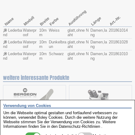
Ausführung
Art.-Nr.
Modell
Länge
Breite
Name
Farbe
Lederba
Waterpr
10m
Weiss
glatt,ohne N
Damen,la
201861014
nd
oof
m
aht
ng
Lederba
Waterpr
10m
Dunkelbra
glatt,ohne N
Damen,la
201861028
nd
oof
m
un
aht
ng
Lederba
Waterpr
10m
Schwarz
glatt,ohne N
Damen,la
201861010
nd
oof
m
aht
ng
weitere interessante Produkte
Verwendung von Cookies
Um die Webseite optimal gestalten und fortlaufend verbessern zu
können, verwendet Boley Cookies. Durch die weitere Nutzung der
Webseite stimmen Sie der Verwendung von Cookies zu. Weitere
Informationen finden Sie in den
Datenschutz-Richtlinien
.