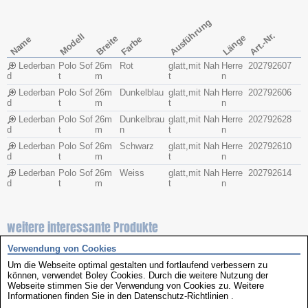
Ausführung
Art.-Nr.
Modell
Länge
Breite
Name
Farbe
Lederban
Polo Sof
26m
Rot
glatt,mit Nah
Herre
202792607
d
t
m
t
n
Lederban
Polo Sof
26m
Dunkelblau
glatt,mit Nah
Herre
202792606
d
t
m
t
n
Lederban
Polo Sof
26m
Dunkelbrau
glatt,mit Nah
Herre
202792628
d
t
m
n
t
n
Lederban
Polo Sof
26m
Schwarz
glatt,mit Nah
Herre
202792610
d
t
m
t
n
Lederban
Polo Sof
26m
Weiss
glatt,mit Nah
Herre
202792614
d
t
m
t
n
weitere interessante Produkte
Verwendung von Cookies
Um die Webseite optimal gestalten und fortlaufend verbessern zu
können, verwendet Boley Cookies. Durch die weitere Nutzung der
Webseite stimmen Sie der Verwendung von Cookies zu. Weitere
Informationen finden Sie in den
Datenschutz-Richtlinien
.