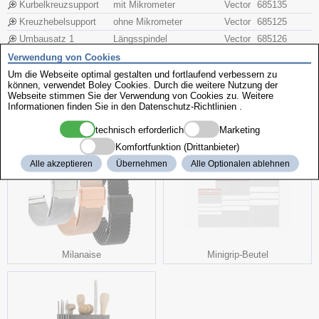
Kurbelkreuzsupport
mit Mikrometer
Vector
685135
Kreuzhebelsupport
ohne Mikrometer
Vector
685125
Umbausatz 1
Längsspindel
Vector
685126
Umbausatz 2
Planspindel
Vector
685127
Verwendung von Cookies
Umbausatz 1 + 2
Längs- und Planspindel
Vector
685128
Um die Webseite optimal gestalten und fortlaufend verbessern zu
können, verwendet Boley Cookies. Durch die weitere Nutzung der
Webseite stimmen Sie der Verwendung von Cookies zu. Weitere
Informationen finden Sie in den
Datenschutz-Richtlinien
.
weitere interessante Produkte
technisch erforderlich
Marketing
Komfortfunktion (Drittanbieter)
Alle akzeptieren
Übernehmen
Alle Optionalen ablehnen
Milanaise
Minigrip-Beutel