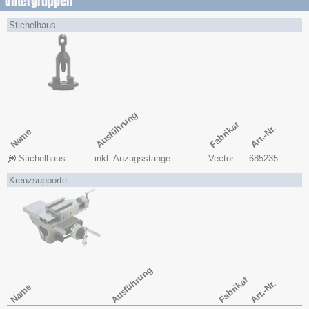
Untergruppen
Stichelhaus
Ausführung
Fabrikat
Art.-Nr.
Name
Stichelhaus
inkl. Anzugsstange
Vector
685235
Kreuzsupporte
Ausführung
Fabrikat
Art.-Nr.
Name