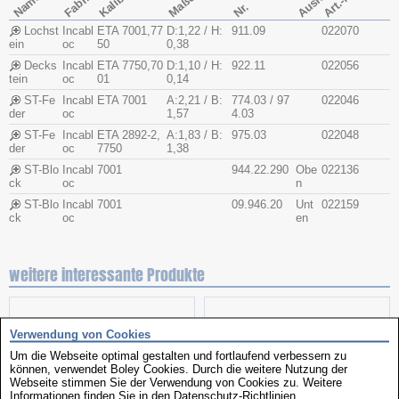
Fabrikat
Kaliber
Art.-Nr.
Name
Maße
Nr.
Lochst
Incabl
ETA 7001,77
D:1,22 / H:
911.09
022070
ein
oc
50
0,38
Decks
Incabl
ETA 7750,70
D:1,10 / H:
922.11
022056
tein
oc
01
0,14
ST-Fe
Incabl
ETA 7001
A:2,21 / B:
774.03 / 97
022046
der
oc
1,57
4.03
ST-Fe
Incabl
ETA 2892-2,
A:1,83 / B:
975.03
022048
der
oc
7750
1,38
ST-Blo
Incabl
7001
944.22.290
Obe
022136
ck
oc
n
ST-Blo
Incabl
7001
09.946.20
Unt
022159
ck
oc
en
weitere interessante Produkte
Verwendung von Cookies
Um die Webseite optimal gestalten und fortlaufend verbessern zu
können, verwendet Boley Cookies. Durch die weitere Nutzung der
Webseite stimmen Sie der Verwendung von Cookies zu. Weitere
Informationen finden Sie in den
Datenschutz-Richtlinien
.