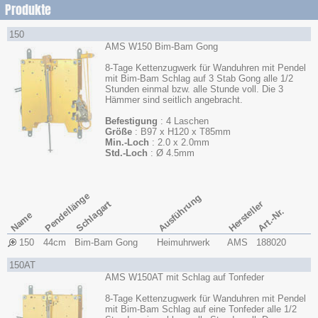
Produkte
150
AMS W150 Bim-Bam Gong
8-Tage Kettenzugwerk für Wanduhren mit Pendel
mit Bim-Bam Schlag auf 3 Stab Gong alle 1/2
Stunden einmal bzw. alle Stunde voll. Die 3
Hämmer sind seitlich angebracht.
Befestigung
: 4 Laschen
Größe
: B97 x H120 x T85mm
Min.-Loch
: 2.0 x 2.0mm
Std.-Loch
: Ø 4.5mm
Pendellänge
Ausführung
Schlagart
Hersteller
Art.-Nr.
Name
150
44cm
Bim-Bam Gong
Heimuhrwerk
AMS
188020
150AT
AMS W150AT mit Schlag auf Tonfeder
8-Tage Kettenzugwerk für Wanduhren mit Pendel
mit Bim-Bam Schlag auf eine Tonfeder alle 1/2