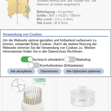
Stunden einmal bzw. alle Stunde voll. Der
Hammer ist hinten angebracht.
Befestigung :
4 Laschen
Größe :
B97 x H120 x T85mm
Min.-Loch :
2.0 x 2.0mm
Std.-Loch :
Ø 4.5mm
Verwendung von Cookies
Pendellänge
Ausführung
Um die Webseite optimal gestalten und fortlaufend verbessern zu
Schlagart
Hersteller
Art.-Nr.
können, verwendet Boley Cookies. Durch die weitere Nutzung der
Name
Webseite stimmen Sie der Verwendung von Cookies zu. Weitere
Informationen finden Sie in den
Datenschutz-Richtlinien
.
150AT
73cm
Tonfeder
Heimuhrwerk
AMS
188012
technisch erforderlich
Marketing
Komfortfunktion (Drittanbieter)
weitere interessante Produkte
Alle akzeptieren
Übernehmen
Alle Optionalen ablehnen