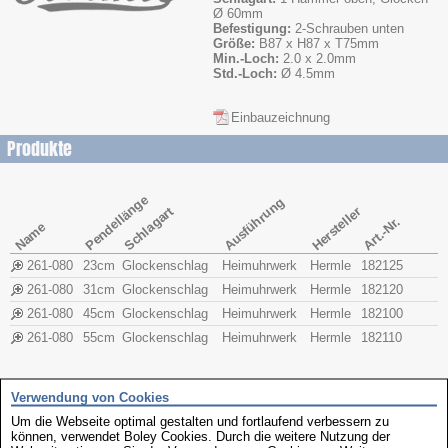
Ø 60mm
Befestigung:
2-Schrauben unten
Größe:
B87 x H87 x T75mm
Min.-Loch:
2.0 x 2.0mm
Std.-Loch:
Ø 4.5mm
Einbauzeichnung
Produkte
Pendellänge
Ausführung
Schlagart
Hersteller
Art.-Nr.
Name
261-080
23cm
Glockenschlag
Heimuhrwerk
Hermle
182125
261-080
31cm
Glockenschlag
Heimuhrwerk
Hermle
182120
261-080
45cm
Glockenschlag
Heimuhrwerk
Hermle
182100
261-080
55cm
Glockenschlag
Heimuhrwerk
Hermle
182110
weitere interessante Produkte
Verwendung von Cookies
Um die Webseite optimal gestalten und fortlaufend verbessern zu
können, verwendet Boley Cookies. Durch die weitere Nutzung der