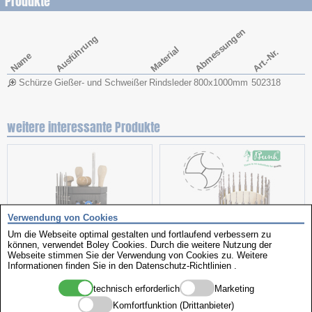
Produkte
Abmessungen
Ausführung
Material
Art.-Nr.
Name
Schürze
Gießer- und Schweißer
Rindsleder
800x​1000mm
502318
weitere interessante Produkte
Verwendung von Cookies
Um die Webseite optimal gestalten und fortlaufend verbessern zu
können, verwendet Boley Cookies. Durch die weitere Nutzung der
Webseite stimmen Sie der Verwendung von Cookies zu. Weitere
Werkzeugständer Caddy
Spiralbohrer
Informationen finden Sie in den
Datenschutz-Richtlinien
.
technisch erforderlich
Marketing
Komfortfunktion (Drittanbieter)