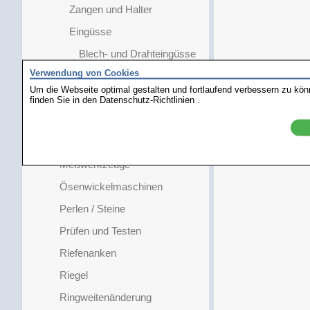
Zangen und Halter
Eingüsse
Blech- und Drahteingüsse
Verwendung von Cookies
Kombieinguss
Um die Webseite optimal gestalten und fortlaufend verbessern zu kö
Barreneingüsse Standard
finden Sie in den
Datenschutz-Richtlinien
.
Schmelzzubehör
Lötdampfabsorber
Meßwerkzeuge
Ösenwickelmaschinen
Perlen / Steine
Prüfen und Testen
Riefenanken
Riegel
Ringweitenänderung