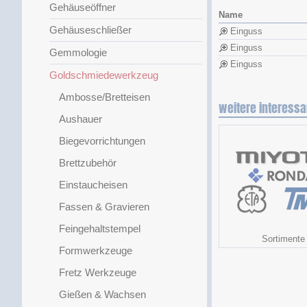
Gehäuseöffner
Name
Gehäuseschließer
Einguss
Einguss
Gemmologie
Einguss
Goldschmiedewerkzeug
Ambosse/Bretteisen
weitere interessa
Aushauer
Biegevorrichtungen
Brettzubehör
Einstaucheisen
Fassen & Gravieren
Feingehaltstempel
Sortimente
Formwerkzeuge
Fretz Werkzeuge
Gießen & Wachsen