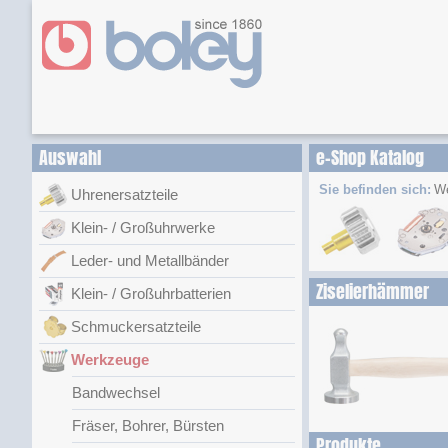
Auswahl
e-Shop Katalog
Sie befinden sich:
W
Uhrenersatzteile
Klein- / Großuhrwerke
Leder- und Metallbänder
Ziselierhämmer
Klein- / Großuhrbatterien
Schmuckersatzteile
Werkzeuge
Bandwechsel
Fräser, Bohrer, Bürsten
Produkte