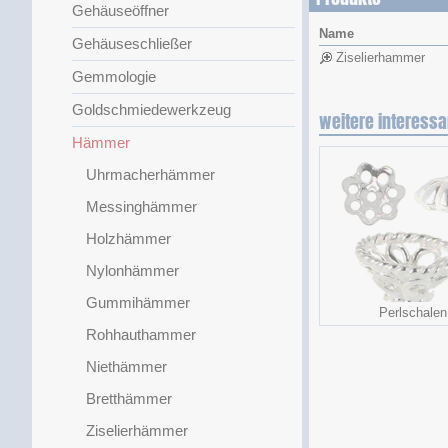
Gehäuseöffner
Name
Gehäuseschließer
Ziselierhammer
Gemmologie
Goldschmiedewerkzeug
weitere interessa
Hämmer
Uhrmacherhämmer
Messinghämmer
Holzhämmer
Nylonhämmer
Gummihämmer
Perlschalen
Rohhauthammer
Niethämmer
Bretthämmer
Ziselierhämmer