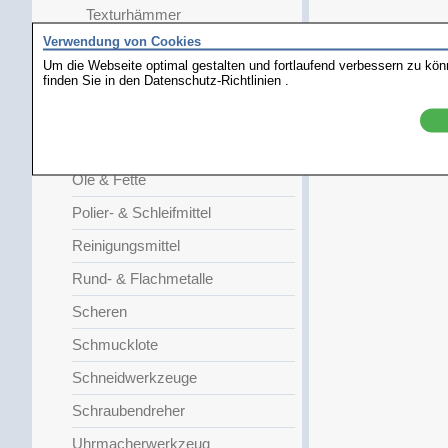
Texturhämmer
Verwendung von Cookies
Kornzangen
Um die Webseite optimal gestalten und fortlaufend verbessern zu kö
finden Sie in den
Lupen
Datenschutz-Richtlinien
.
Messen & Spannen
Messer
Öle & Fette
Polier- & Schleifmittel
Reinigungsmittel
Rund- & Flachmetalle
Scheren
Schmucklote
Schneidwerkzeuge
Schraubendreher
Uhrmacherwerkzeug