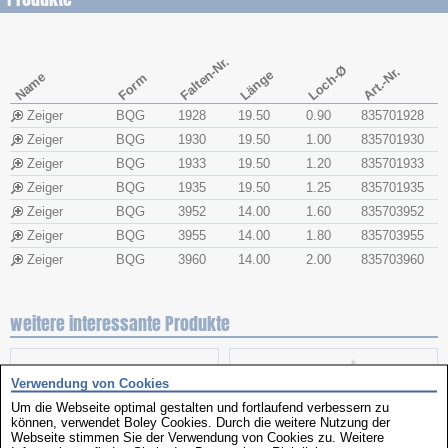
Falten-Nr.
Loch-Ø
Art.-Nr.
Länge
Name
Form
Zeiger
BQG
1928
19.50
0.90
835701928
Zeiger
BQG
1930
19.50
1.00
835701930
Zeiger
BQG
1933
19.50
1.20
835701933
Zeiger
BQG
1935
19.50
1.25
835701935
Zeiger
BQG
3952
14.00
1.60
835703952
Zeiger
BQG
3955
14.00
1.80
835703955
Zeiger
BQG
3960
14.00
2.00
835703960
weitere interessante Produkte
Verwendung von Cookies
Um die Webseite optimal gestalten und fortlaufend verbessern zu
können, verwendet Boley Cookies. Durch die weitere Nutzung der
Webseite stimmen Sie der Verwendung von Cookies zu. Weitere