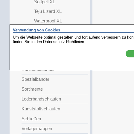
Softpell XL
Teju Lizard XL
Waterproof XL
Verwendung von Cookies
Faltschließe
Um die Webseite optimal gestalten und fortlaufend verbessern zu kö
Damen
finden Sie in den
Datenschutz-Richtlinien
.
Kinder
Metallbänder
Kunststoffbänder
Spezialbänder
Sortimente
Lederbandschlaufen
Kunststoffschlaufen
Schließen
Vorlagemappen