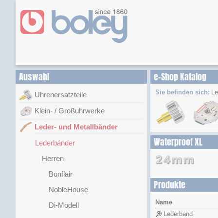
Auswahl
e-Shop Katalog
Sie befinden sich:
Le
Uhrenersatzteile
Klein- / Großuhrwerke
Leder- und Metallbänder
Waterproof XL
Lederbänder
Herren
Bonflair
Produkte
NobleHouse
Name
Di-Modell
Lederband