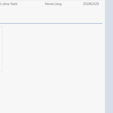
tt,ohne Naht
Herren,lang
201862428