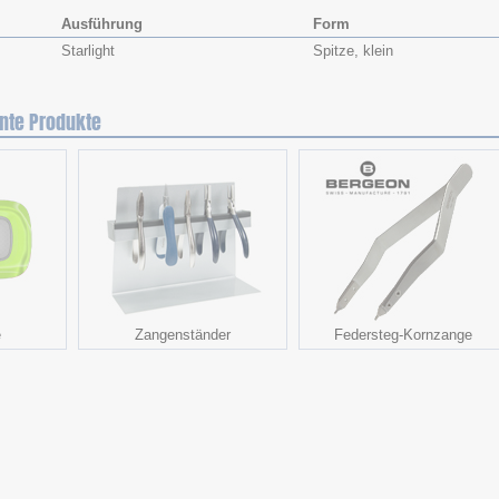
Ausführung
Form
Starlight
Spitze, klein
nte Produkte
e
Zangenständer
Federsteg-Kornzange