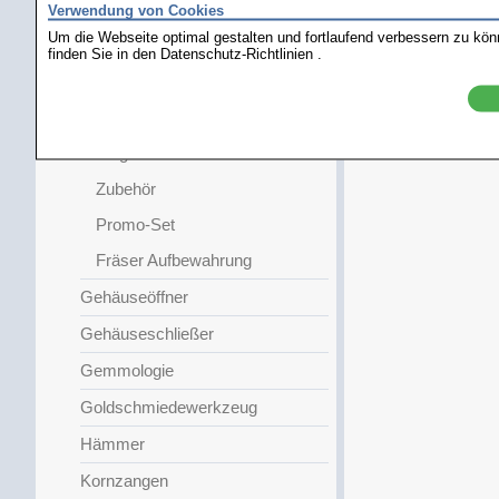
Verwendung von Cookies
Starlight-Polierer
Um die Webseite optimal gestalten und fortlaufend verbessern zu kö
Kreissägen
finden Sie in den
Datenschutz-Richtlinien
.
Pavé-Fassungen
Trennscheiben
Träger
Zubehör
Promo-Set
Fräser Aufbewahrung
Gehäuseöffner
Gehäuseschließer
Gemmologie
Goldschmiedewerkzeug
Hämmer
Kornzangen