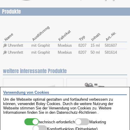
Produkte
Ausführung
Fabrikat
Art.-Nr.
Name
Inhalt
Typ
Uhrenfett
mit Graphit
Moebius
8207
15 ml
581607
Uhrenfett
mit Graphit
Moebius
8207
50 ml
581614
weitere interessante Produkte
Verwendung von Cookies
Um die Webseite optimal gestalten und fortlaufend verbessern zu
können, verwendet Boley Cookies. Durch die weitere Nutzung der
Webseite stimmen Sie der Verwendung von Cookies zu. Weitere
Informationen finden Sie in den
Datenschutz-Richtlinien
.
technisch erforderlich
Marketing
Kunststoffschlaufen
Stereomikroskop
Komfortfunktion (Drittanbieter)