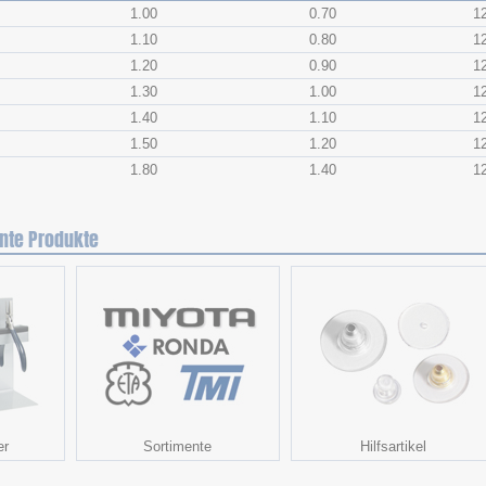
1.00
0.70
1
1.10
0.80
1
1.20
0.90
1
1.30
1.00
1
1.40
1.10
1
1.50
1.20
1
1.80
1.40
1
nte Produkte
er
Sortimente
Hilfsartikel