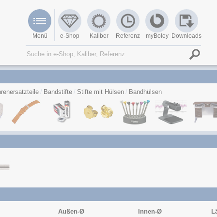
Menü
e-Shop
Kaliber
Referenz
myBoley
Downloads
renersatzteile
Bandstifte
Stifte mit Hülsen
Bandhülsen
Außen-Ø
Innen-Ø
L