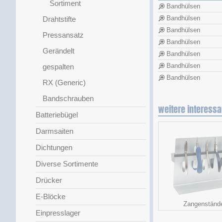
Sortiment
Bandhülsen
Bandhülsen
Drahtstifte
Bandhülsen
Pressansatz
Bandhülsen
Gerändelt
Bandhülsen
Bandhülsen
gespalten
Bandhülsen
RX (Generic)
Bandschrauben
weitere interessa
Batteriebügel
Darmsaiten
Dichtungen
Diverse Sortimente
Drücker
E-Blöcke
Zangenständ
Einpresslager