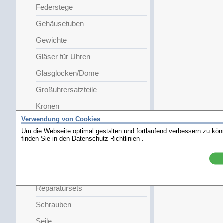
Federstege
Gehäusetuben
Gewichte
Gläser für Uhren
Glasglocken/Dome
Großuhrersatzteile
Kronen
Verwendung von Cookies
Kuckucksuhrteile
Um die Webseite optimal gestalten und fortlaufend verbessern zu kö
finden Sie in den
Lünettenteile
Datenschutz-Richtlinien
.
Pendel
Pendelfedern
Reparatursets
Schrauben
Seile