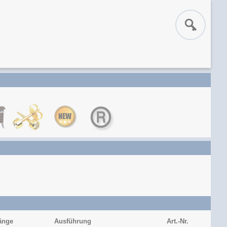
änge
Ausführung
Art.-Nr.