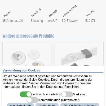
Ausführung
Fabrikat
Art.-Nr.
Modell
Name
Arbeitsstuhl
Bioswing
oneUP
3D-Sitzwerk
610171
weitere interessante Produkte
Verwendung von Cookies
Um die Webseite optimal gestalten und fortlaufend verbessern zu
können, verwendet Boley Cookies. Durch die weitere Nutzung der
Hilfsartikel
Kunststoffschlaufen
Webseite stimmen Sie der Verwendung von Cookies zu. Weitere
Informationen finden Sie in den
Datenschutz-Richtlinien
.
technisch erforderlich
Marketing
Komfortfunktion (Drittanbieter)
Alle akzeptieren
Übernehmen
Alle Optionalen ablehnen